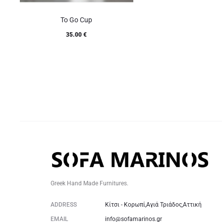
To Go Cup
35.00
€
Greek Hand Made Furnitures.
ADDRESS
Κίτσι - Κορωπί,Αγιά Τριάδος,Αττική
EMAIL
info@sofamarinos.gr