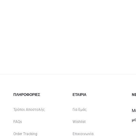
ΠΛΗΡΟΦΟΡΙΕΣ
ΕΤΑΙΡΊΑ
N
Τρόποι Αποστολής
Για Εμάς
Μ
μα
FAQs
Wishlist
Order Tracking
Επικοινωνία