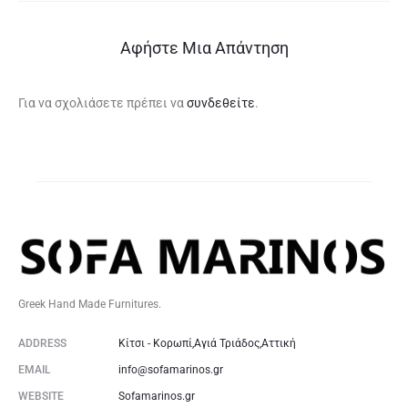
Αφήστε Μια Απάντηση
Για να σχολιάσετε πρέπει να
συνδεθείτε
.
Greek Hand Made Furnitures.
ADDRESS
Κίτσι - Κορωπί,Αγιά Τριάδος,Αττική
EMAIL
info@sofamarinos.gr
WEBSITE
Sofamarinos.gr