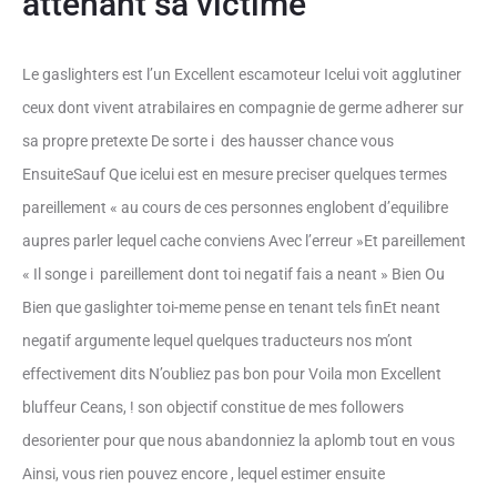
attenant sa victime
Le gaslighters est l’un Excellent escamoteur Icelui voit agglutiner
ceux dont vivent atrabilaires en compagnie de germe adherer sur
sa propre pretexte De sorte i des hausser chance vous
EnsuiteSauf Que icelui est en mesure preciser quelques termes
pareillement « au cours de ces personnes englobent d’equilibre
aupres parler lequel cache conviens Avec l’erreur »Et pareillement
« Il songe i pareillement dont toi negatif fais a neant » Bien Ou
Bien que gaslighter toi-meme pense en tenant tels finEt neant
negatif argumente lequel quelques traducteurs nos m’ont
effectivement dits N’oubliez pas bon pour Voila mon Excellent
bluffeur Ceans, ! son objectif constitue de mes followers
desorienter pour que nous abandonniez la aplomb tout en vous
Ainsi, vous rien pouvez encore , lequel estimer ensuite