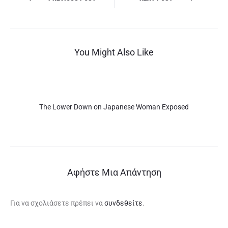
άρθρων
You Might Also Like
The Lower Down on Japanese Woman Exposed
Αφήστε Μια Απάντηση
Για να σχολιάσετε πρέπει να
συνδεθείτε
.