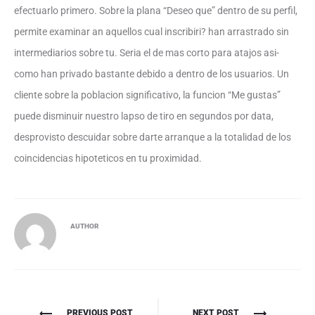
efectuarlo primero. Sobre la plana “Deseo que” dentro de su perfil,
permite examinar an aquellos cual inscribiri? han arrastrado sin
intermediarios sobre tu. Seri­a el de mas corto para atajos asi­
como han privado bastante debido a dentro de los usuarios. Un
cliente sobre la poblacion significativo, la funcion “Me gustas”
puede disminuir nuestro lapso de tiro en segundos por data,
desprovisto descuidar sobre darte arranque a la totalidad de los
coincidencias hipoteticos en tu proximidad.
AUTHOR
Πλοήγηση
PREVIOUS POST
NEXT POST