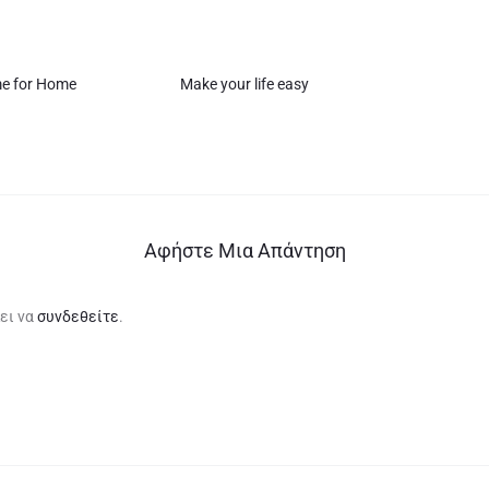
me for Home
Make your life easy
Αφήστε Μια Απάντηση
ει να
συνδεθείτε
.