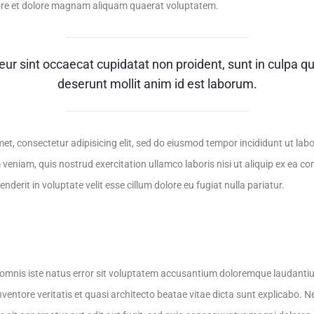
ore et dolore magnam aliquam quaerat voluptatem.
ur sint occaecat cupidatat non proident, sunt in culpa qui
deserunt mollit anim id est laborum.
et, consectetur adipisicing elit, sed do eiusmod tempor incididunt ut lab
 veniam, quis nostrud exercitation ullamco laboris nisi ut aliquip ex ea
enderit in voluptate velit esse cillum dolore eu fugiat nulla pariatur.
e omnis iste natus error sit voluptatem accusantium doloremque laudant
inventore veritatis et quasi architecto beatae vitae dicta sunt explicabo.