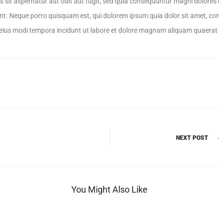
 sit aspernatur aut odit aut fugit, sed quia consequuntur magni dolores 
t. Neque porro quisquam est, qui dolorem ipsum quia dolor sit amet, conse
ius modi tempora incidunt ut labore et dolore magnam aliquam quaerat
NEXT POST
You Might Also Like