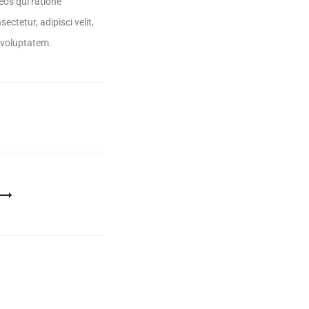
eos qui ratione
ctetur, adipisci velit,
 voluptatem.