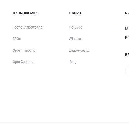
ΠΛΗΡΟΦΟΡΙΕΣ
ΕΤΑΙΡΊΑ
N
Τρόποι Αποστολής
Για Εμάς
Μ
μα
FAQs
Wishlist
Order Tracking
Επικοινωνία
ΒΡ
Όροι Χρήσης
Blog