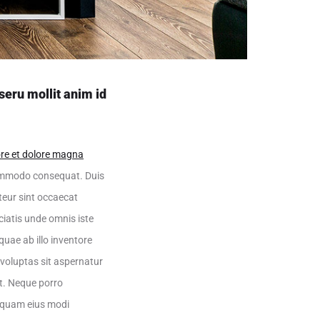
seru mollit anim id
ore et dolore magna
 commodo consequat. Duis
pteur sint occaecat
ciatis unde omnis iste
uae ab illo inventore
 voluptas sit aspernatur
nt. Neque porro
umquam eius modi