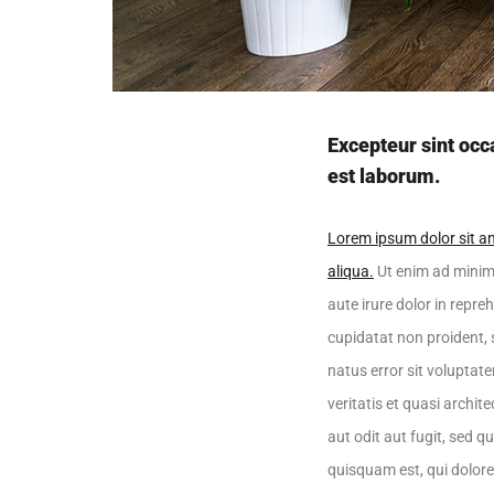
Excepteur sint occa
est laborum.
Lorem ipsum dolor sit am
aliqua.
Ut enim ad minim 
aute irure dolor in repre
cupidatat non proident, s
natus error sit volupta
veritatis et quasi archi
aut odit aut fugit, sed 
quisquam est, qui dolore