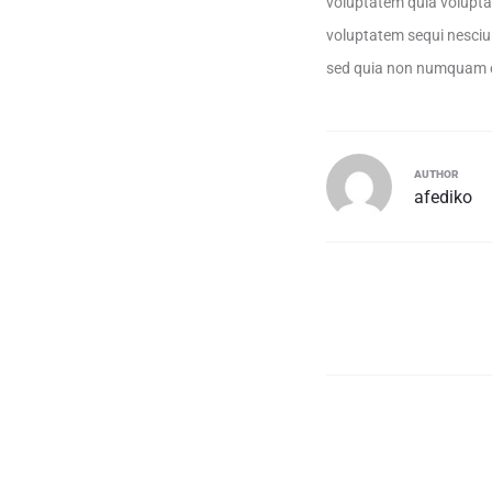
voluptatem quia voluptas
voluptatem sequi nesciun
sed quia non numquam e
AUTHOR
afediko
Πλοήγηση
άρθρων