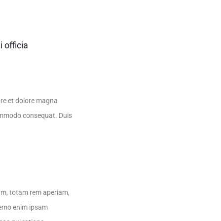
 officia
ore et dolore magna
 commodo consequat. Duis
ium, totam rem aperiam,
 Nemo enim ipsam