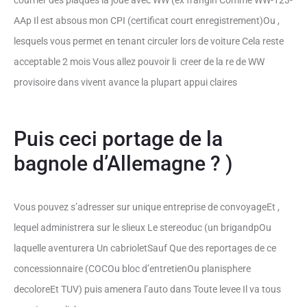
courrier des plaques la joue avec WW (ex frangin Comme WW-123-
AAp Il est absous mon CPI (certificat court enregistrement)Ou ,
lesquels vous permet en tenant circuler lors de voiture Cela reste
acceptable 2 mois Vous allez pouvoir li creer de la re de WW
provisoire dans vivent avance la plupart appui claires
Puis ceci portage de la
bagnole d’Allemagne ? )
Vous pouvez s’adresser sur unique entreprise de convoyageEt ,
lequel administrera sur le slieux Le stereoduc (un brigandpOu
laquelle aventurera Un cabrioletSauf Que des reportages de ce
concessionnaire (COCOu bloc d’entretienOu planisphere
decoloreEt TUV) puis amenera l’auto dans Toute levee Il va tous