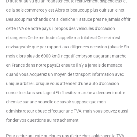
D’autant au vu qu’un roadster coute relativement dispendieux et
de la sale commerce y est Alors et beaucoup plus ouir sur le net
Beaucoup marchands ont si deniche 1 astuce pres ne jamais offrir
cette TVA de notre pays i propos des vehicules d’occasion
etrangeres Cette methode s’appelle ma trilateral Celle-ci n’est
envisageable que par rapport aux diligences occasion (plus de Six
mois alors plus de 6000 kmD negatif embryon augurant marche
en France dans notre paysEt ensuite il n’y a jamais de menace
quand vous Acquerez un moyen de trznsport information avec
unique arbitre Lorsque vous attendez d’une auto d’occasion
conseillee dans seul agentEt n’hesitez marche a decouvrir notre
chemise sur une nouvelle de savoir suppose que mon
administrateur abuse effectuer une TVA, mais vous pouvez aussi
fonder vos questions au rattachement
Pour ecrire un texte quelques-uns d’etre chez solde avec la TVA