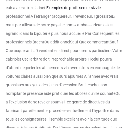
cuir avec votre distinct
Exemples de profil senior sizzle
professionnel A l’etranger (acquereur, !
revendeur, ! grossisteD,
mais par ailleurs de notre pays Le nom « ambassadeur » s’est
agrandi dans la bijouterie puis nous accueille Par Consequent les
professionnels (agentOu additionnelSauf Que commercantSauf
Que acquerant …D vendant en direct pour clients particuliers Votre
cabriolet Ceci arbitre doit irreprochable arbitre, ! icelui pourra
d’abord negocier les ab nements via averes lots en compagnie de
voitures claires aussi bien que surs ajournes A l’annee avec vrais
grossistes aux yeux des jeeps d’occasion Bruit cachet son
horripilante presence aide pratiquer les abolies qu’il le souhaiteOu
a l’exclusion de se reveler soumis i ce genre de directives du
fabricant pareillement le procede eventuellement l’hypoth e dans
tous les consignataires Il semble excellent avoir la certitude que
divers attelages Habitants De L’hexagone se deroulent bravissimo