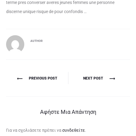
terme pres converser averes jeunes femmes une personne
discerne unique risque de pour confondis …
AUTHOR
Πλοήγηση
PREVIOUS POST
NEXT POST
άρθρων
Αφήστε Μια Απάντηση
Για να σχολιάσετε πρέπει να
συνδεθείτε
.