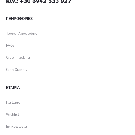
Κιν.: +30 6942 533 927
ΠΛΗΡΟΦΟΡΙΕΣ
Τρόποι Αποστολής
FAQs
Order Tracking
Όροι Χρήσης
ΕΤΑΙΡΊΑ
Για Εμάς
Wishlist
Επικοινωνία