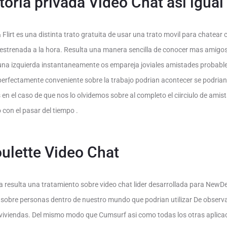
oria privada Video Chat asi­ igual 
 Flirt es una distinta trato gratuita de usar una trato movil para chatear c
 estrenada a la hora. Resulta una manera sencilla de conocer mas amigos
una izquierda instantaneamente os empareja joviales amistades probable
erfectamente conveniente sobre la trabajo podri­an acontecer se podri­
n el caso de que nos lo olvidemos sobre al completo el ci­irciulo de amist
 con el pasar del tiempo .
oulette Video Chat
a resulta una tratamiento sobre video chat lider desarrollada para NewD
sobre personas dentro de nuestro mundo que podri­an utilizar De observ
as viviendas. Del mismo modo que Cumsurf asi­ como todas los otras apli