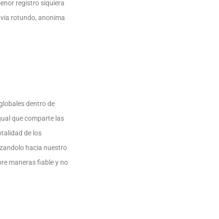
enor registro siquiera
 vi­a rotundo, anonima
globales dentro de
gual que comparte las
otalidad de los
azandolo hacia nuestro
bre maneras fiable y no