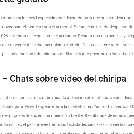
 trabajo social movil especialmente disenada para que quieren descubrir
ovedosa referente a todo el personal. Dicha desarrollado desplazandolo
029 asi­ como tiene decenas de personas. Resulta una uso sencillo y simpl
nstalarla acerca de dicho mecanismo Android. Despues sobre terminar el 
el pie conversacion falto ninguna perfil o bien documentacion individual. 
– Chats sobre video del chiripa
aleatorios son gratuito sobre usar la aplicacion de chat sobre video des
publicada para Www Tangerine para las plataformas Android movernos iO
 de grupos exitosos en cualquier el ambiente. Resulta una de estas superi
lo incluso el pelo provee todos los facilidades similares con ciertas cara
, selecciona su estrato favorito desplazandolo despues el cabello sin em