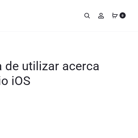
0
 de utilizar acerca
io iOS