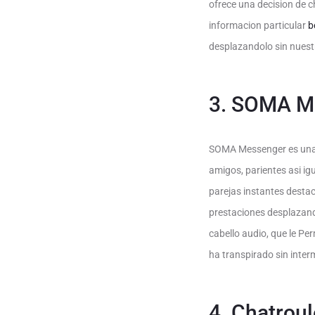
ofrece una decision de c
informacion particular
b
desplazandolo sin nuestr
3. SOMA M
SOMA Messenger es una a
amigos, parientes asi­ 
parejas instantes destaca
prestaciones desplazando
cabello audio, que le P
ha transpirado sin inter
4. Chatroul