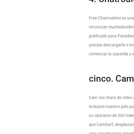
Free Chatroulette es una
reconocer muchedumbre n
publicado para Paradise.
precisa descargarla e i
comenzar la zapatilla y 
cinco. Cam 
Cam: los chats de video 
inclusive nuestro pelo 
no obstante de 300 miles
que CamSurf, desplazando
una conversacion privada