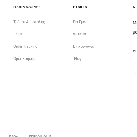
ΠΛΗΡΟΦΟΡΙΕΣ
ΕΤΑΙΡΊΑ
N
Τρόποι Αποστολής
Για Εμάς
Μ
μα
FAQs
Wishlist
Order Tracking
Επικοινωνία
ΒΡ
Όροι Χρήσης
Blog
FAQs
ΕΠΙΚΟΙΝΩΝΙΑ