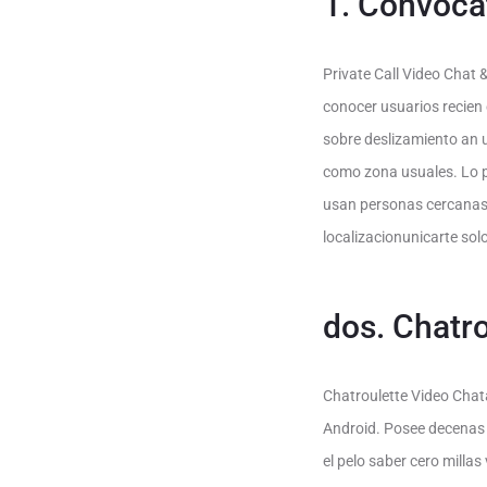
1. Convocat
Private Call Video Chat &
conocer usuarios recien
sobre deslizamiento an 
como zona usuales.
Lo p
usan personas cercanas e
localizacionunicarte solo
dos. Chatr
Chatroulette Video Chat
Android. Posee decenas 
el pelo saber cero mill