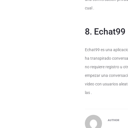
cual .
8. Echat99
Echat99 es una aplicaci
ha transpirado conversan
no requiere registro u o
empezar una conversacio
video con usuarios alea
las .
AUTHOR