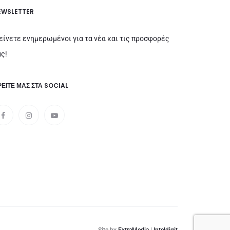
EWSLETTER
είνετε ενημερωμένοι για τα νέα και τις προσφορές
ς!
ΕΊΤΕ ΜΑΣ ΣΤΑ SOCIAL
Site by
ExtraMedia
|
Inteldigit