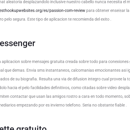
hat aleatoria desplazandolo inclusive nuestro cabello nunca necesita el m
esthookupwebsites.org/es/passion-com-review
para obtener ensei±ar la
o pelo segura. Este tipo de aplicacion te recomienda del exito .
essenger
plicacion sobre mensajes gratuita creada sobre todo para conexiones 
igual que demas. Envia sms instantaneos, calcomanias emocionantes asi­ i
dos de su biografia. Resulta una vi­a de difusion integro cual provee la t
lo hacia el pelo facilidades definitivos, como citadas sobre video despl
ermiten contactar que usan las amigos rostro a cara en todo momento, so
mediarios empezando por es invierno telefono. Seri­a no obstante fiable .
ette gratuito