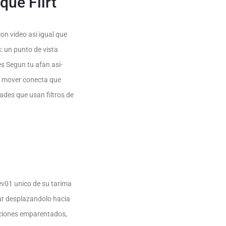
que Flirt
on video asi­ igual que
: un punto de vista
s Segun tu afan asi­
an mover conecta que
ades que usan filtros de
ev01 unico de su tarima
ar desplazandolo hacia
caciones emparentados,