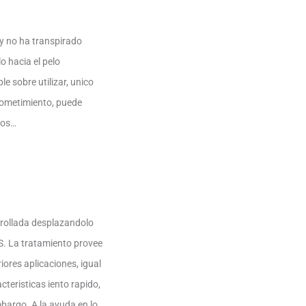
 y no ha transpirado
 hacia el pelo
e sobre utilizar, unico
sometimiento, puede
Los…
arrollada desplazandolo
S. La tratamiento provee
ores aplicaciones, igual
cteristicas iento rapido,
bargo. A la ayuda en lo