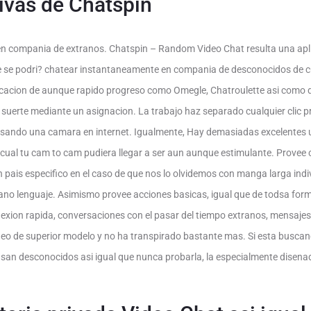
ivas de Chatspin
n compania de extranos. Chatspin – Random Video Chat resulta una apli
e se podri? chatear instantaneamente en compania de desconocidos de c
cacion de aunque rapido progreso como Omegle, Chatroulette asi­ como d
el suerte mediante un asignacion. La trabajo haz separado cualquier clic 
 usando una camara en internet. Igualmente, Hay demasiadas excelentes ut
 cual tu cam to cam pudiera llegar a ser aun aunque estimulante. Provee c
pais especifico en el caso de que nos lo olvidemos con manga larga indi
piano lenguaje. Asimismo provee acciones basicas, igual que de todsa for
exion rapida, conversaciones con el pasar del tiempo extranos, mensajes
deo de superior modelo y no ha transpirado bastante mas. Si esta buscand
 usan desconocidos asi­ igual que nunca probarla, la especialmente disena