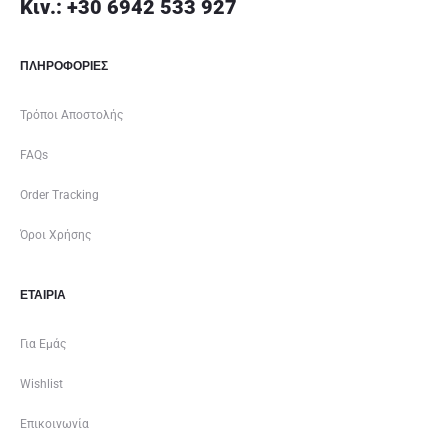
Κιν.: +30 6942 533 927
ΠΛΗΡΟΦΟΡΙΕΣ
Τρόποι Αποστολής
FAQs
Order Tracking
Όροι Χρήσης
ΕΤΑΙΡΊΑ
Για Εμάς
Wishlist
Επικοινωνία