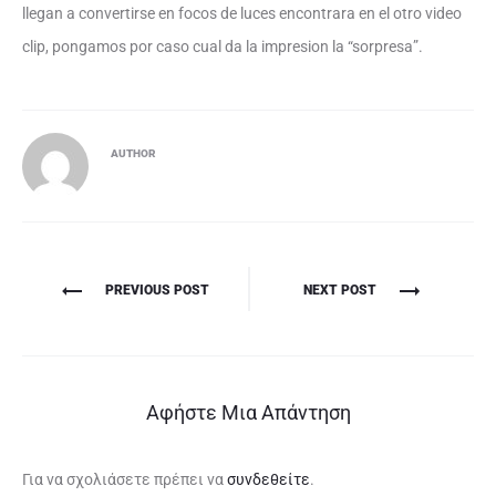
llegan a convertirse en focos de luces encontrara en el otro video
clip, pongamos por caso cual da la impresion la “sorpresa”.
AUTHOR
Πλοήγηση
PREVIOUS POST
NEXT POST
άρθρων
Αφήστε Μια Απάντηση
Για να σχολιάσετε πρέπει να
συνδεθείτε
.