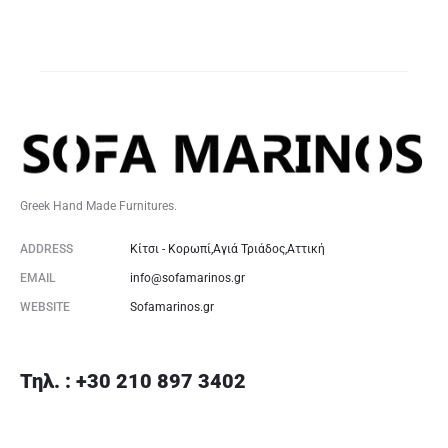
Greek Hand Made Furnitures.
ADDRESS
Κίτσι - Κορωπί,Αγιά Τριάδος,Αττική
EMAIL
info@sofamarinos.gr
WEBSITE
Sofamarinos.gr
Τηλ. : +30 210 897 3402