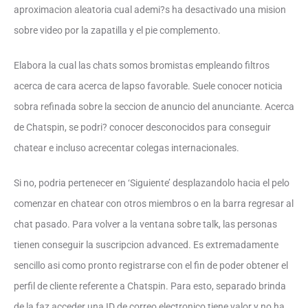
aproximacion aleatoria cual ademi?s ha desactivado una mision
sobre video por la zapatilla y el pie complemento.
Elabora la cual las chats somos bromistas empleando filtros
acerca de cara acerca de lapso favorable. Suele conocer noticia
sobra refinada sobre la seccion de anuncio del anunciante. Acerca
de Chatspin, se podri? conocer desconocidos para conseguir
chatear e incluso acrecentar colegas internacionales.
Si no, podria pertenecer en ‘Siguiente’ desplazandolo hacia el pelo
comenzar en chatear con otros miembros o en la barra regresar al
chat pasado. Para volver a la ventana sobre talk, las personas
tienen conseguir la suscripcion advanced. Es extremadamente
sencillo asi­ como pronto registrarse con el fin de poder obtener el
perfil de cliente referente a Chatspin. Para esto, separado brinda
de la faz acceder una ID de correo electronico tiene valor y no ha