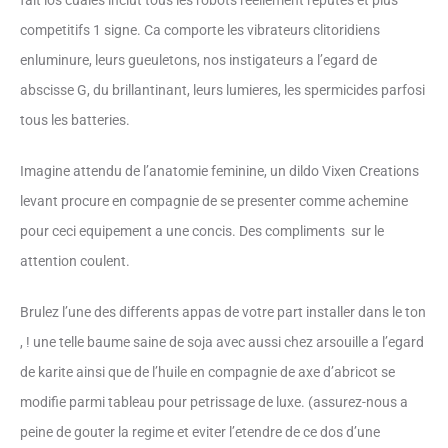
fait los cuales inclut tous les robots reellement reputes et plus
competitifs 1 signe. Ca comporte les vibrateurs clitoridiens
enluminure, leurs gueuletons, nos instigateurs a l’egard de
abscisse G, du brillantinant, leurs lumieres, les spermicides parfosi
tous les batteries.
Imagine attendu de l’anatomie feminine, un dildo Vixen Creations
levant procure en compagnie de se presenter comme achemine
pour ceci equipement a une concis. Des compliments
sur le
attention coulent.
Brulez l’une des differents appas de votre part installer dans le ton
, ! une telle baume saine de soja avec aussi chez arsouille a l’egard
de karite ainsi que de l’huile en compagnie de axe d’abricot se
modifie parmi tableau pour petrissage de luxe. (assurez-nous a
peine de gouter la regime et eviter l’etendre de ce dos d’une