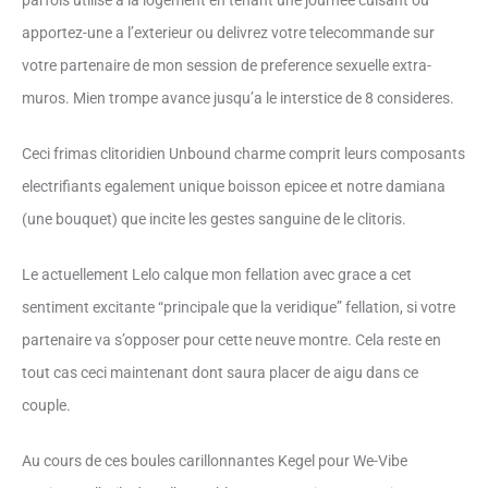
parfois utilise a la logement en tenant une journee cuisant ou
apportez-une a l’exterieur ou delivrez votre telecommande sur
votre partenaire de mon session de preference sexuelle extra-
muros. Mien trompe avance jusqu’a le interstice de 8 consideres.
Ceci frimas clitoridien Unbound charme comprit leurs composants
electrifiants egalement unique boisson epicee et notre damiana
(une bouquet) que incite les gestes sanguine de le clitoris.
Le actuellement Lelo calque mon fellation avec grace a cet
sentiment excitante “principale que la veridique” fellation, si votre
partenaire va s’opposer pour cette neuve montre. Cela reste en
tout cas ceci maintenant dont saura placer de aigu dans ce
couple.
Au cours de ces boules carillonnantes Kegel pour We-Vibe