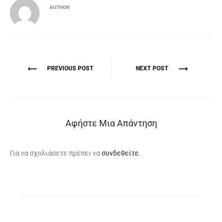
AUTHOR
Πλοήγηση
PREVIOUS POST
NEXT POST
άρθρων
Αφήστε Μια Απάντηση
Για να σχολιάσετε πρέπει να
συνδεθείτε
.