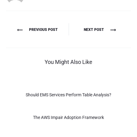
Πλοήγηση
PREVIOUS POST
NEXT POST
άρθρων
You Might Also Like
Should EMS Services Perform Table Analysis?
The AWS Impair Adoption Framework